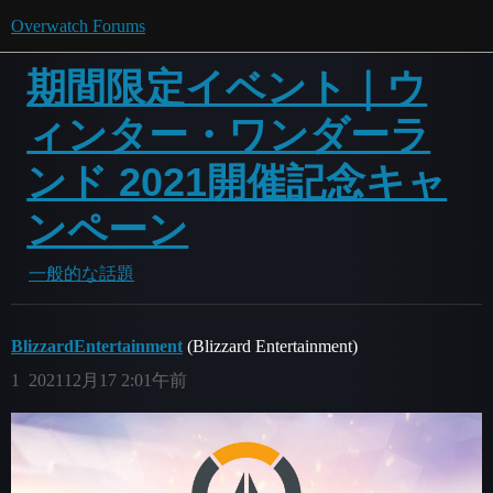
Overwatch Forums
期間限定イベント｜ウ
ィンター・ワンダーラ
ンド 2021開催記念キャ
ンペーン
一般的な話題
BlizzardEntertainment
(Blizzard Entertainment)
1
202112月17 2:01午前