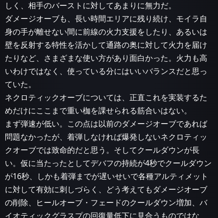
しく、相手のバーストに対してあまりに無力だ。
ダメージオーブも、長い時間エリアに残り続け、モイラ自
身の手が離せない間に前線の火力支援をしたり、あるいは
壁を反射する特性を活かして通路の奥に対して火力を届け
たりなど、さまざまな使い方があり面白かった。火力も高
いわけではなく、使っている分にはいいバランスだと思っ
ていた。
ネクロティックオーブについては、正直これを実装するた
めだけにここまで重い枷を課せられる筋合いはない。
まず弾速が低い。この点は以前のダメージオーブであれば
問題なかったが、着弾しなければ爆発しないネクロティッ
クオーブでは致命的だと思う。そしてクールダウンが長
い。仮に当たったとしてデバフの持続が4秒でクールダウン
が16秒、しかも着弾までが遅いせいで各種アルティメット
に対して有効に刺しづらく、どう考えてもダメージオーブ
の削除、ヒールオーブ・フェードのクールダウン増加、バ
イオティックグラスプの回復量低下に見合うものではな