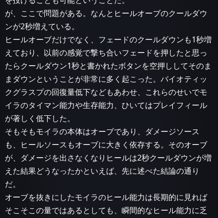
を投げることも可能ということだ。
が、ここで問題がある。なんとヒールオーブのクールダウ
ンが2秒増えている。
ヒールオーブだけでなく、フェードのクールダウンも1秒増
えており、以前の感覚で撃ち合いフェードを押したと思っ
たらクールダウン1秒と書かれたボタンを空押ししてそのま
まダウンということが非常に多く起こった。バイオティッ
クグラスプの回復量低下などもあわせ、これらのせいでモ
イラのタイマン能力や生存能力、ひいてはプレイフィール
が著しく低下した。
そもそもモイラの本体はオーブであり、ダメージソース
も、ヒールソースもオーブに大きく依存する。そのオーブ
が、ダメージを出さなくなりヒールは2秒クールダウンが増
えた結果どうなったかといえば、先に述べた結論の通り
だ。
オーブを抜きにしたモイラのヒール能力は長期的に見れば
そこそこの量ではあるとしても、瞬間的なヒール能力に乏