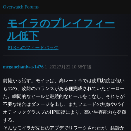
Overwatch Forums
モイラのプレイフィー
ル低下
PTRへのフィードバック
meganehaniwa-1476
1
20227月22 10:58午後
前提から話す。モイラは、高レート帯では使用頻度は低い
ものの、攻防のバランスがある種完成されていたヒーロー
だ。瞬間的なヒールと継続的なヒールをこなし、それらが
不要な場合はダメージを出し、またフェードの無敵やバイ
オティックグラスプのHP回復により、高い生存能力を発揮
する。
そんなモイラが先日のアプデでリワークされたが、結論か