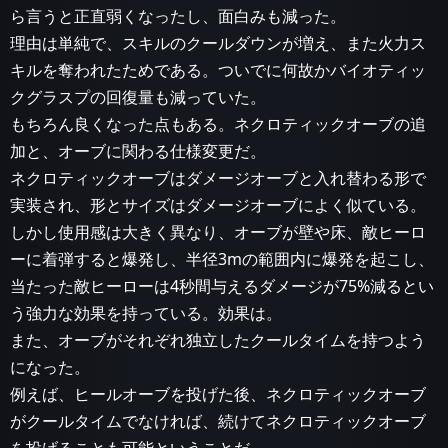
ら言うと正直弱くなったし、面白みも減った。
理由は単純で、スキルのクールダウンが増え、また火力ス
キルを奪われたためである。ついでに何故かバイオティッ
クグラスプの回復量も減っていた。
もちろん良くなった点もある。ネクロティックオーブの追
加と、オーブに関わる仕様変更だ。
ネクロティックオーブはダメージオーブと入れ替わる形で
実装され、形とサイズはダメージオーブによく似ている。
しかし使用感は大きく異なり、オーブが壁や床、敵ヒーロ
ーに着弾すると爆発し、半径3mの範囲内に爆発を起こし、
当たった敵ヒーローは4秒間与えるダメージが75%減るとい
う強力な効果を持っている。効果は。
また、オーブがそれぞれ独立したクールタイムを持つよう
になった。
例えば、ヒールオーブを投げた後、ネクロティックオーブ
がクールタイムでなければ、続けてネクロティックオーブ