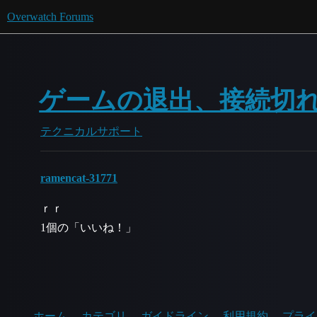
Overwatch Forums
ゲームの退出、接続切
テクニカルサポート
ramencat-31771
ｒｒ
1個の「いいね！」
ホーム
カテゴリ
ガイドライン
利用規約
プライ