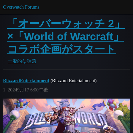
Overwatch Forums
「オーバーウォッチ 2」
×「World of Warcraft」
コラボ企画がスタート
一般的な話題
BlizzardEntertainment
(Blizzard Entertainment)
1
20249月17 6:00午後