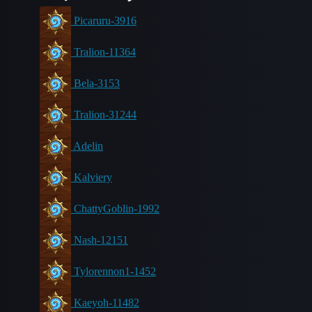
Picaruru-3916
Tralion-11364
Bela-3153
Tralion-31244
Adelin
Kalviery
ChattyGoblin-1992
Nash-12151
Tylorennon1-1452
Kaeyoh-11482