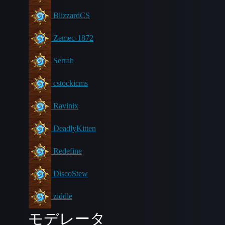
BlizzardCS
Zemec-1872
Serrah
cstockicms
Ravinix
DeadlyKitten
Redefine
DiscoStew
ziddle
モデレータ