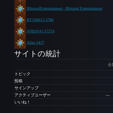
BlizzardEntertainment - Blizzard Entertainment
BT160613-3786
마법바지-37574
Alias-3437
サイトの統計
全
トピック
投稿
サインアップ
アクティブユーザー
—
いいね！