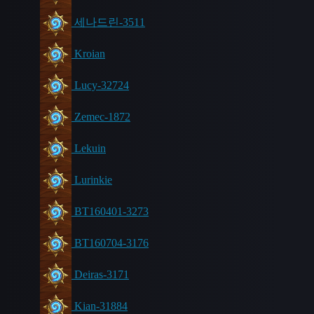
세나드린-3511
Kroian
Lucy-32724
Zemec-1872
Lekuin
Lurinkie
BT160401-3273
BT160704-3176
Deiras-3171
Kian-31884