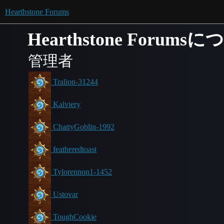
Hearthstone Forums
Hearthstone Forums
管理者
Tralion-31244
Kalviery
ChattyGoblin-1992
featheredtoast
Tylorennon1-1452
Ustovar
ToughCookie